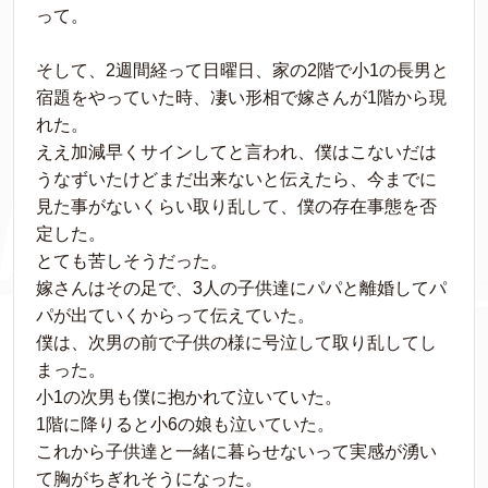
って。
そして、2週間経って日曜日、家の2階で小1の長男と
宿題をやっていた時、凄い形相で嫁さんが1階から現
れた。
ええ加減早くサインしてと言われ、僕はこないだは
うなずいたけどまだ出来ないと伝えたら、今までに
見た事がないくらい取り乱して、僕の存在事態を否
定した。
とても苦しそうだった。
嫁さんはその足で、3人の子供達にパパと離婚してパ
パが出ていくからって伝えていた。
僕は、次男の前で子供の様に号泣して取り乱してし
まった。
小1の次男も僕に抱かれて泣いていた。
1階に降りると小6の娘も泣いていた。
これから子供達と一緒に暮らせないって実感が湧い
て胸がちぎれそうになった。