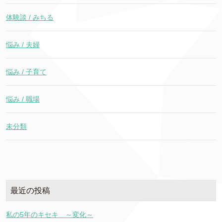
体験談 / みちる
悩み / 夫婦
悩み / 子育て
悩み / 職場
未分類
最近の投稿
私の5年のキセキ ～変化～