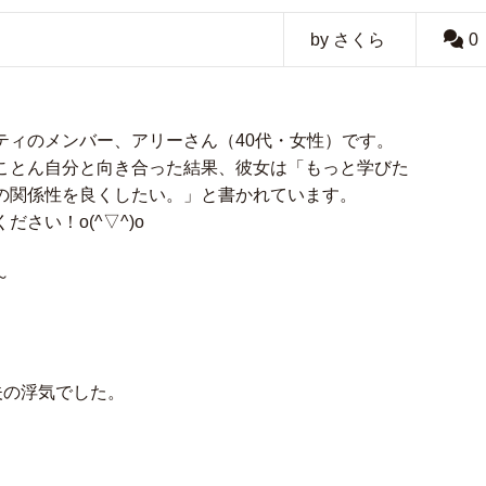
by さくら
0
ティのメンバー、アリーさん（40代・女性）です。
ら、とことん自分と向き合った結果、彼女は「もっと学びた
の関係性を良くしたい。」と書かれています。
さい！o(^▽^)o
～
、夫の浮気でした。