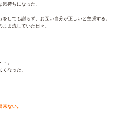
な気持ちになった。
カをしても謝らず、お互い自分が正しいと主張する。
のまま流していた日々。
・・。
なくなった。
。
出来ない。