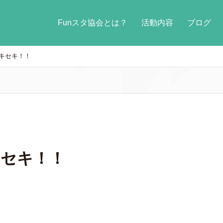
Funスタ協会とは？
活動内容
ブログ
キセキ！！
キセキ！！