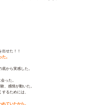
を出せた！！
った。
の底から実感した。
に会った。
体験、感情が動いた。
くするためには、
われていたから。