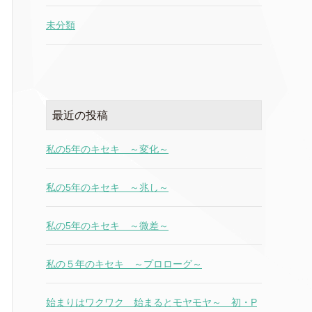
未分類
最近の投稿
私の5年のキセキ ～変化～
私の5年のキセキ ～兆し～
私の5年のキセキ ～微差～
私の５年のキセキ ～プロローグ～
始まりはワクワク 始まるとモヤモヤ～ 初・P