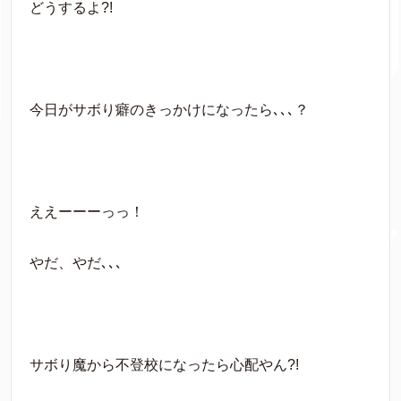
どうするよ?!
今日がサボり癖のきっかけになったら､､､？
ええーーーっっ！
やだ、やだ､､､
サボり魔から不登校になったら心配やん?!