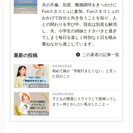
夫の不倫、別居、離婚調停をきっかけに
Funスタコミュに参加。Funスタコミュの
おかげで自分と向き合うことを知り、人
との関わりを学び中。現在は別居も解消
し、夫、小学生の姉妹とドタバタと過ぎ
てしまう毎日を楽しく特別な１日を積み
重ねながら過ごしています。
この著者の記事一覧
最新の投稿
2023年2月3日
初めて娘が「学校行きたくない」と言っ
た日のこと
体験談 / LEA
2023年1月19日
子どもの態度にイライラして怒鳴ってし
まう～何とかしたい私がしたこと～
体験談 / LEA